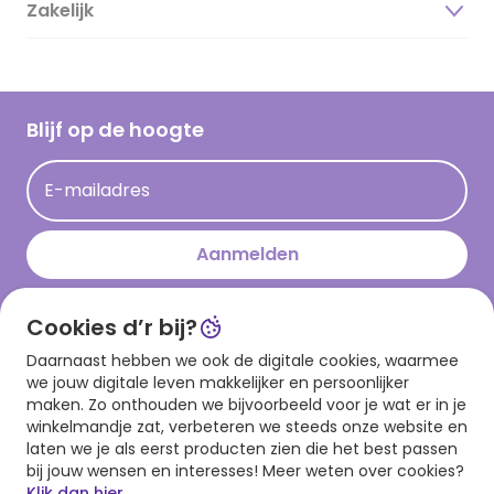
Duurzaamheid
Zakelijk
Magazine
Vacatures
Inspiratieteksten
Inloggen retailer
Werken bij Hallmark
Cadeau inspiratie
Hallmark Kaartclub
Blijf op de hoogte
Op kamp gedichten en versjes
Acties
Leuke en grappige op kamp teksten
E-mailadres
Persberichten
kamppost inspiratie
Aanmelden
Cookies d’r bij?
Download onze app
Daarnaast hebben we ook de digitale cookies, waarmee
we jouw digitale leven makkelijker en persoonlijker
maken. Zo onthouden we bijvoorbeeld voor je wat er in je
winkelmandje zat, verbeteren we steeds onze website en
laten we je als eerst producten zien die het best passen
bij jouw wensen en interesses! Meer weten over cookies?
Klik dan hier.