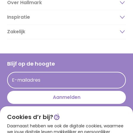
Over Hallmark
Inspiratie
Over ons
Duurzaamheid
Zakelijk
Magazine
Vacatures
Inspiratieteksten
Inloggen retailer
Werken bij Hallmark
Cadeau inspiratie
Hallmark Kaartclub
Blijf op de hoogte
Op kamp gedichten en versjes
Acties
Leuke en grappige op kamp teksten
E-mailadres
Persberichten
kamppost inspiratie
Aanmelden
Cookies d’r bij?
Download onze app
Daarnaast hebben we ook de digitale cookies, waarmee
we jouw digitale leven makkelijker en persoonlijker