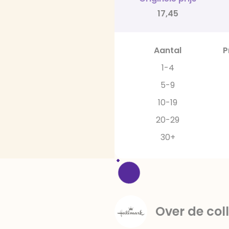
17,45
Aantal
P
1-4
5-9
10-19
20-29
30+
Over de coll