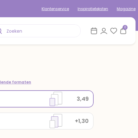
Klantenservice
Inspiratieteksten
Magazine
0
llende formaten
3,49
+1,30