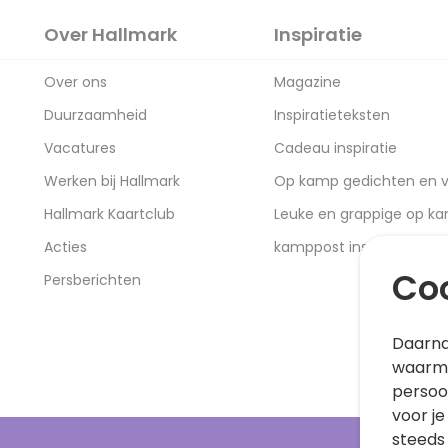
Over Hallmark
Inspiratie
Over ons
Magazine
Duurzaamheid
Inspiratieteksten
Vacatures
Cadeau inspiratie
Werken bij Hallmark
Op kamp gedichten en v
Hallmark Kaartclub
Leuke en grappige op k
Acties
kamppost inspiratie
Coo
Persberichten
Daarna
waarme
persoo
voor je
steeds