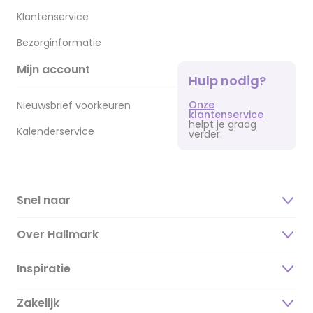
Klantenservice
Bezorginformatie
Mijn account
Hulp nodig?
Onze
Nieuwsbrief voorkeuren
klantenservice
helpt je graag
Kalenderservice
verder.
Snel naar
Over Hallmark
Inspiratie
Over ons
Duurzaamheid
Zakelijk
Magazine