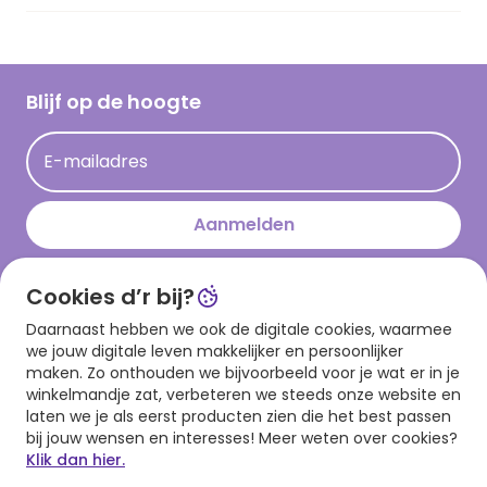
Vacatures
Inspiratieteksten
Inloggen retailer
Werken bij Hallmark
Cadeau inspiratie
Hallmark Kaartclub
Blijf op de hoogte
Op kamp gedichten en versjes
Acties
Leuke en grappige op kamp teksten
E-mailadres
Persberichten
kamppost inspiratie
Aanmelden
Cookies d’r bij?
Download onze app
Daarnaast hebben we ook de digitale cookies, waarmee
we jouw digitale leven makkelijker en persoonlijker
maken. Zo onthouden we bijvoorbeeld voor je wat er in je
winkelmandje zat, verbeteren we steeds onze website en
laten we je als eerst producten zien die het best passen
bij jouw wensen en interesses! Meer weten over cookies?
Klik dan hier.