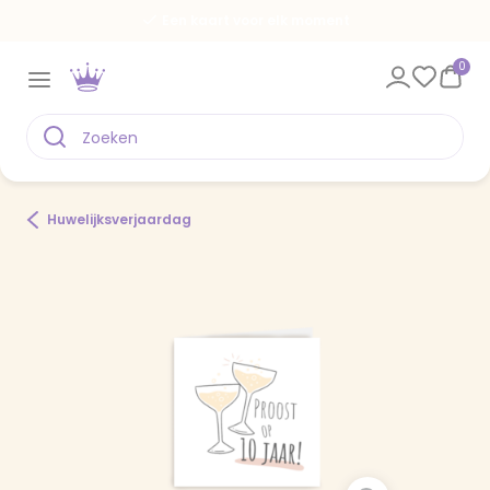
Een kaart voor elk moment
0
Huwelijksverjaardag