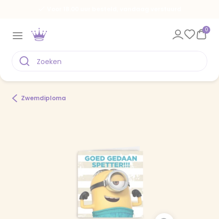
Voor 18.00 uur besteld, vandaag verstuurd
0
Zwemdiploma