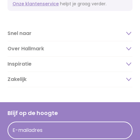
Onze klantenservice
helpt je graag verder.
Snel naar
Over Hallmark
Inspiratie
Over ons
Duurzaamheid
Zakelijk
Magazine
Vacatures
Inspiratieteksten
Inloggen retailer
Werken bij Hallmark
Cadeau inspiratie
Hallmark Kaartclub
Blijf op de hoogte
Op kamp gedichten en versjes
Acties
Leuke en grappige op kamp teksten
E-mailadres
Persberichten
kamppost inspiratie