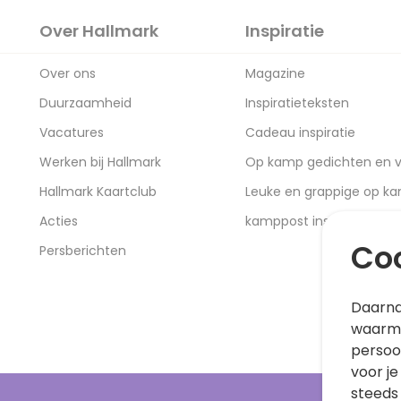
Over Hallmark
Inspiratie
Over ons
Magazine
Duurzaamheid
Inspiratieteksten
Vacatures
Cadeau inspiratie
Werken bij Hallmark
Op kamp gedichten en v
Hallmark Kaartclub
Leuke en grappige op k
Acties
kamppost inspiratie
Coo
Persberichten
Daarna
waarme
persoo
voor je
steeds