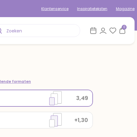
Klantenservice
Inspiratieteksten
Magazine
0
llende formaten
3,49
+1,30