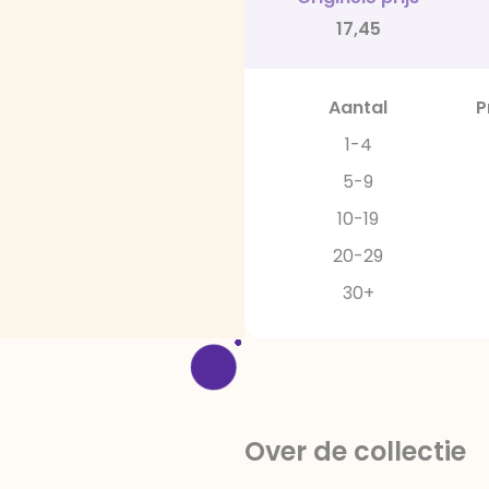
17,45
Aantal
P
1-4
5-9
10-19
20-29
30+
Over de collectie