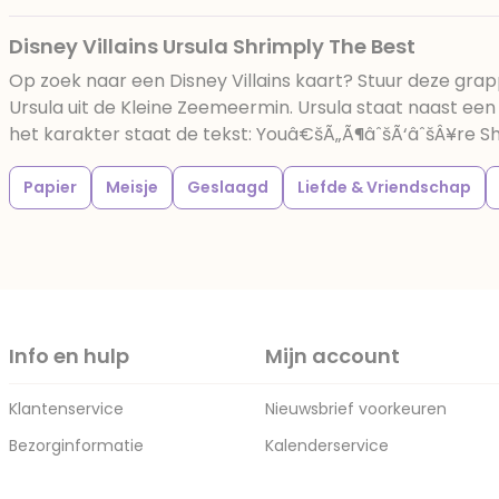
Disney Villains Ursula Shrimply The Best
Op zoek naar een Disney Villains kaart? Stuur deze gra
Ursula uit de Kleine Zeemeermin. Ursula staat naast ee
het karakter staat de tekst: Youâ€šÃ„Ã¶âˆšÃ‘âˆšÂ¥re S
Papier
Meisje
Geslaagd
Liefde & Vriendschap
Info en hulp
Mijn account
Klantenservice
Nieuwsbrief voorkeuren
Bezorginformatie
Kalenderservice