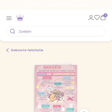
Voor 18.00 uur besteld, vandaag verstuurd
0
Geboorte felicitatie