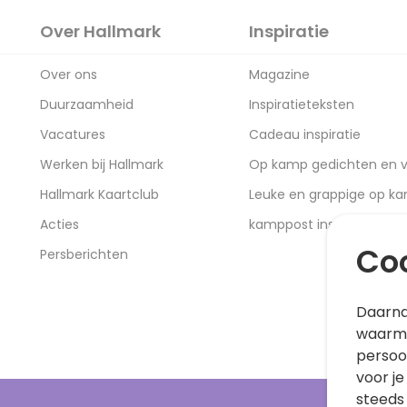
Over Hallmark
Inspiratie
Over ons
Magazine
Duurzaamheid
Inspiratieteksten
Vacatures
Cadeau inspiratie
Werken bij Hallmark
Op kamp gedichten en v
Hallmark Kaartclub
Leuke en grappige op k
Acties
kamppost inspiratie
Coo
Persberichten
Daarna
waarme
persoo
voor je
steeds