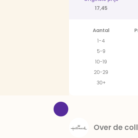
17,45
Aantal
P
1-4
5-9
10-19
20-29
30+
Over de coll