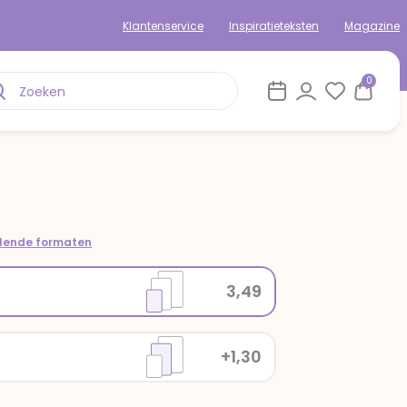
Klantenservice
Inspiratieteksten
Magazine
0
llende formaten
3,49
+1,30