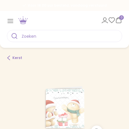
Voor 18.00 uur besteld, vandaag verstuurd
0
Kerst