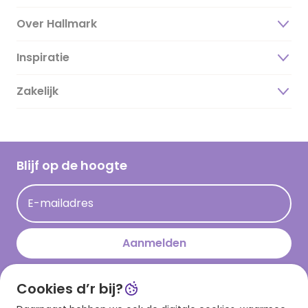
Over Hallmark
Inspiratie
Over ons
Duurzaamheid
Zakelijk
Magazine
Vacatures
Inspiratieteksten
Inloggen retailer
Werken bij Hallmark
Cadeau inspiratie
Hallmark Kaartclub
Blijf op de hoogte
Op kamp gedichten en versjes
Acties
Leuke en grappige op kamp teksten
E-mailadres
Persberichten
kamppost inspiratie
Aanmelden
Cookies d’r bij?
Download onze app