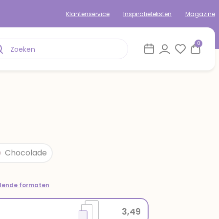
Klantenservice
Inspiratieteksten
Magazine
0
Chocolade
llende formaten
3,49