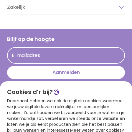
Duurzaamheid
Zakelijk
Magazine
Vacatures
Inspiratieteksten
Inloggen retailer
Werken bij Hallmark
Cadeau inspiratie
Hallmark Kaartclub
Blijf op de hoogte
Op kamp gedichten en versjes
Acties
Leuke en grappige op kamp teksten
E-mailadres
Persberichten
kamppost inspiratie
Aanmelden
Cookies d’r bij?
Download onze app
Daarnaast hebben we ook de digitale cookies, waarmee
we jouw digitale leven makkelijker en persoonlijker
maken. Zo onthouden we bijvoorbeeld voor je wat er in je
winkelmandje zat, verbeteren we steeds onze website en
laten we je als eerst producten zien die het best passen
bij jouw wensen en interesses! Meer weten over cookies?