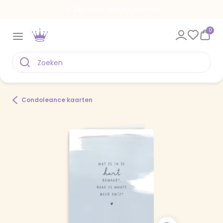
Een kaart voor elk moment
0
Condoleance kaarten