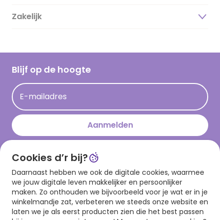
Duurzaamheid
Zakelijk
Magazine
Vacatures
Inspiratieteksten
Inloggen retailer
Werken bij Hallmark
Cadeau inspiratie
Hallmark Kaartclub
Blijf op de hoogte
Op kamp gedichten en versjes
Acties
Leuke en grappige op kamp teksten
E-mailadres
Persberichten
kamppost inspiratie
Aanmelden
Cookies d’r bij?
Download onze app
Daarnaast hebben we ook de digitale cookies, waarmee
we jouw digitale leven makkelijker en persoonlijker
maken. Zo onthouden we bijvoorbeeld voor je wat er in je
winkelmandje zat, verbeteren we steeds onze website en
laten we je als eerst producten zien die het best passen