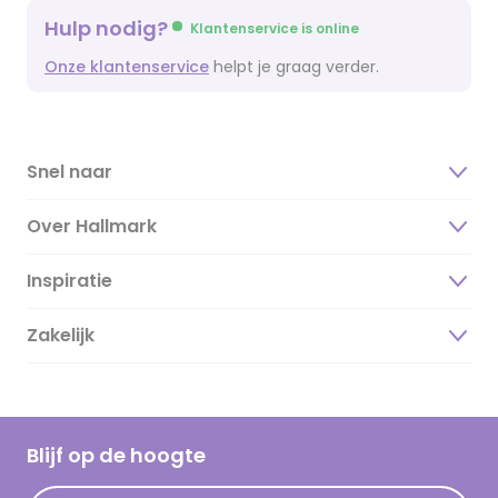
Hulp nodig?
Klantenservice is online
Onze klantenservice
helpt je graag verder.
Snel naar
Over Hallmark
Inspiratie
Over ons
Duurzaamheid
Zakelijk
Magazine
Vacatures
Inspiratieteksten
Inloggen retailer
Werken bij Hallmark
Cadeau inspiratie
Hallmark Kaartclub
Blijf op de hoogte
Op kamp gedichten en versjes
Acties