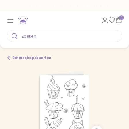
Voor 18.00 uur besteld, vandaag verstuurd
0
Beterschapskaarten