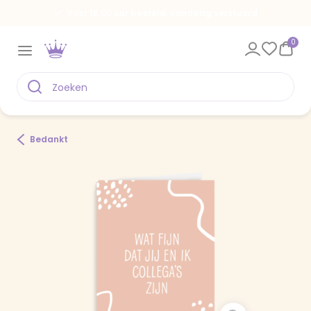
Voor 18.00 uur besteld, vandaag verstuurd
0
Bedankt