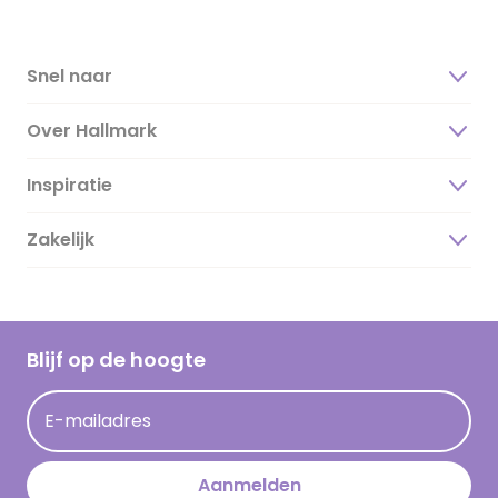
Snel naar
Over Hallmark
Inspiratie
Over ons
Duurzaamheid
Zakelijk
Magazine
Vacatures
Inspiratieteksten
Inloggen retailer
Werken bij Hallmark
Cadeau inspiratie
Hallmark Kaartclub
Blijf op de hoogte
Op kamp gedichten en versjes
Acties
Leuke en grappige op kamp teksten
E-mailadres
Persberichten
kamppost inspiratie
Aanmelden