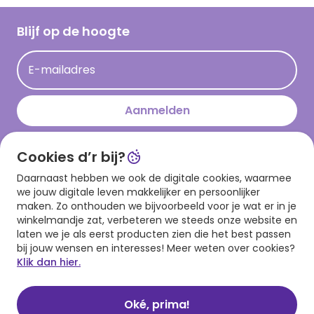
Werken bij Hallmark
Cadeau inspiratie
Hallmark Kaartclub
Blijf op de hoogte
Op kamp gedichten en versjes
Acties
Leuke en grappige op kamp teksten
E-mailadres
Persberichten
kamppost inspiratie
Aanmelden
Cookies d’r bij?
Download onze app
Daarnaast hebben we ook de digitale cookies, waarmee
we jouw digitale leven makkelijker en persoonlijker
maken. Zo onthouden we bijvoorbeeld voor je wat er in je
winkelmandje zat, verbeteren we steeds onze website en
laten we je als eerst producten zien die het best passen
bij jouw wensen en interesses! Meer weten over cookies?
Klik dan hier.
Algemene voorwaarden
Privacy statement
Cookies
© 1999 - 2025 Hallmark
Oké, prima!