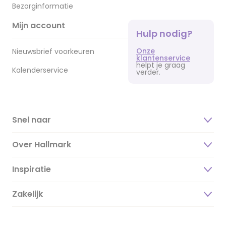
Bezorginformatie
Mijn account
Hulp nodig?
Onze
Nieuwsbrief voorkeuren
klantenservice
helpt je graag
Kalenderservice
verder.
Snel naar
Over Hallmark
Inspiratie
Over ons
Duurzaamheid
Zakelijk
Magazine
Vacatures
Inspiratieteksten
Inloggen retailer