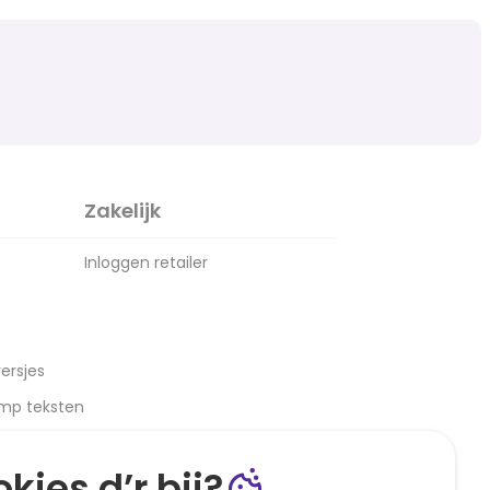
Zakelijk
Inloggen retailer
ersjes
amp teksten
kies d’r bij?