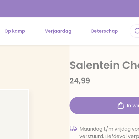
Op kamp
Verjaardag
Beterschap
Salentein C
24,99
In w
Maandag t/m vrijdag voo
verstuurd. Liefdevol ver