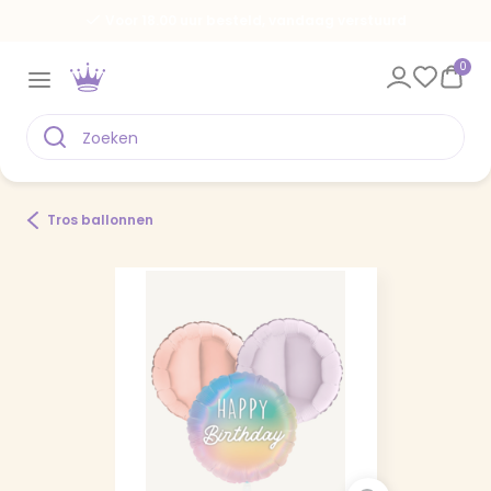
Voor 18.00 uur besteld, vandaag verstuurd
0
Tros ballonnen