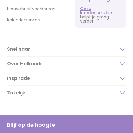
Onze
Nieuwsbrief voorkeuren
klantenservice
helpt je graag
Kalenderservice
verder.
Snel naar
Over Hallmark
Inspiratie
Over ons
Duurzaamheid
Zakelijk
Magazine
Vacatures
Inspiratieteksten
Inloggen retailer
Werken bij Hallmark
Cadeau inspiratie
Hallmark Kaartclub
Blijf op de hoogte
Op kamp gedichten en versjes