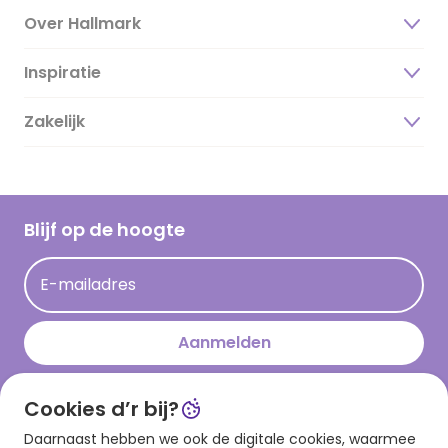
Over Hallmark
Inspiratie
Over ons
Duurzaamheid
Zakelijk
Magazine
Vacatures
Inspiratieteksten
Inloggen retailer
Werken bij Hallmark
Cadeau inspiratie
Hallmark Kaartclub
Blijf op de hoogte
Op kamp gedichten en versjes
Acties
Leuke en grappige op kamp teksten
E-mailadres
Persberichten
kamppost inspiratie
Aanmelden
Cookies d’r bij?
Download onze app
Daarnaast hebben we ook de digitale cookies, waarmee