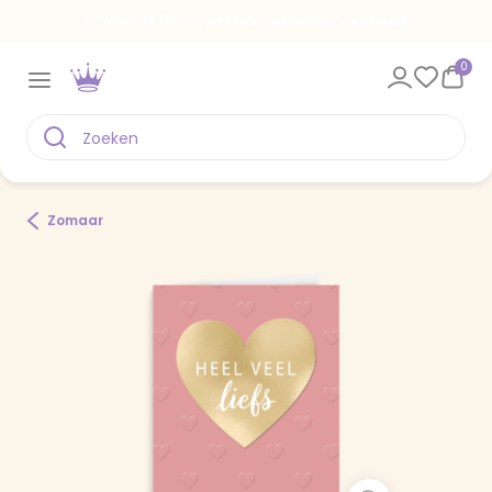
Voor 18.00 uur besteld, vandaag verstuurd
0
Zomaar