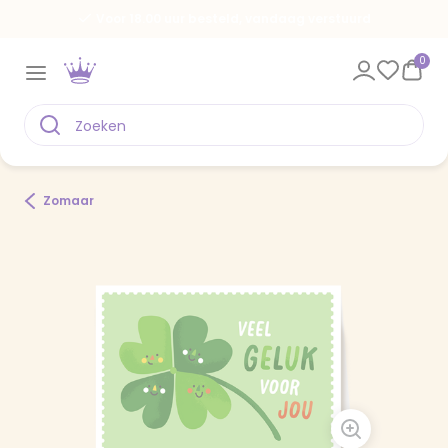
Voor 18.00 uur besteld, vandaag verstuurd
0
Zomaar