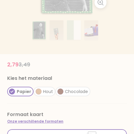
Price reduced from
to
2,79
3,49
Kies het materiaal
Papier
Hout
Chocolade
Formaat kaart
Onze verschillende formaten