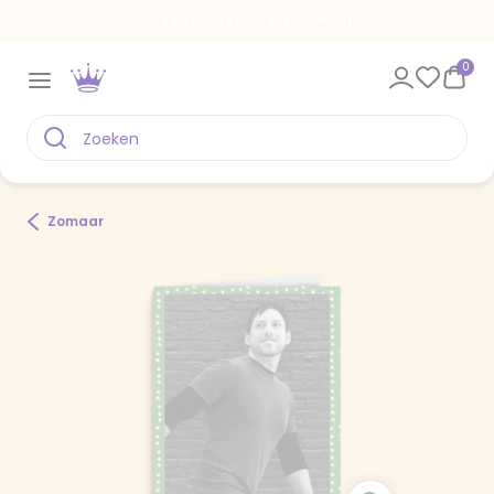
Een kaart voor elk moment
0
Zomaar