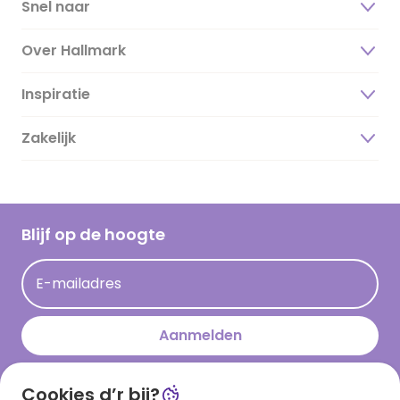
Snel naar
Over Hallmark
Inspiratie
Over ons
Duurzaamheid
Zakelijk
Magazine
Vacatures
Inspiratieteksten
Inloggen retailer
Werken bij Hallmark
Cadeau inspiratie
Hallmark Kaartclub
Blijf op de hoogte
Op kamp gedichten en versjes
Acties
Leuke en grappige op kamp teksten
E-mailadres
Persberichten
kamppost inspiratie
Aanmelden
Cookies d’r bij?