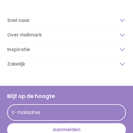
Snel naar
Over Hallmark
Inspiratie
Over ons
Duurzaamheid
Zakelijk
Magazine
Vacatures
Inspiratieteksten
Inloggen retailer
Werken bij Hallmark
Cadeau inspiratie
Hallmark Kaartclub
Blijf op de hoogte
Op kamp gedichten en versjes
Acties
Leuke en grappige op kamp teksten
E-mailadres
Persberichten
kamppost inspiratie
Aanmelden