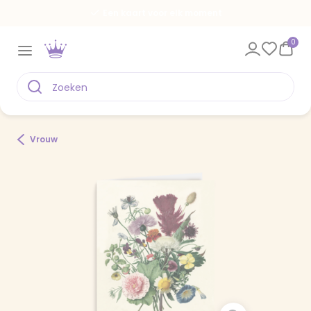
Een kaart voor elk moment
0
Vrouw