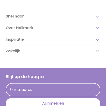
Snel naar
Over Hallmark
Inspiratie
Over ons
Duurzaamheid
Zakelijk
Magazine
Vacatures
Inspiratieteksten
Inloggen retailer
Werken bij Hallmark
Cadeau inspiratie
Hallmark Kaartclub
Blijf op de hoogte
Op kamp gedichten en versjes
Acties
Leuke en grappige op kamp teksten
E-mailadres
Persberichten
kamppost inspiratie
Aanmelden