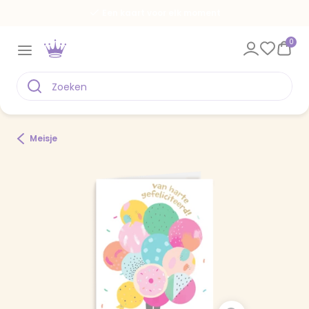
Een kaart voor elk moment
0
Meisje