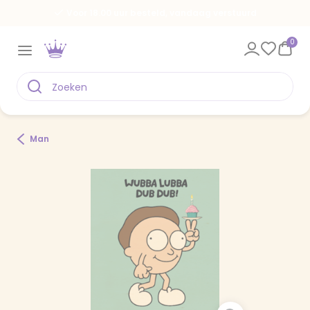
Voor 18.00 uur besteld, vandaag verstuurd
0
Man