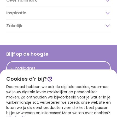
Over Hallmark
Inspiratie
Over ons
Duurzaamheid
Zakelijk
Magazine
Vacatures
Inspiratieteksten
Inloggen retailer
Werken bij Hallmark
Cadeau inspiratie
Hallmark Kaartclub
Blijf op de hoogte
Op kamp gedichten en versjes
Acties
Leuke en grappige op kamp teksten
E-mailadres
Persberichten
kamppost inspiratie
Cookies d’r bij?
Aanmelden
Daarnaast hebben we ook de digitale cookies, waarmee
we jouw digitale leven makkelijker en persoonlijker
maken. Zo onthouden we bijvoorbeeld voor je wat er in je
winkelmandje zat, verbeteren we steeds onze website en
Download onze app
laten we je als eerst producten zien die het best passen
bij jouw wensen en interesses! Meer weten over cookies?