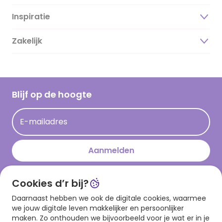
Inspiratie
Over ons
Duurzaamheid
Zakelijk
Magazine
Vacatures
Inspiratieteksten
Inloggen retailer
Werken bij Hallmark
Cadeau inspiratie
Hallmark Kaartclub
Blijf op de hoogte
Op kamp gedichten en versjes
Acties
Leuke en grappige op kamp teksten
E-mailadres
Persberichten
kamppost inspiratie
Aanmelden
Cookies d’r bij?
Download onze app
Daarnaast hebben we ook de digitale cookies, waarmee
we jouw digitale leven makkelijker en persoonlijker
maken. Zo onthouden we bijvoorbeeld voor je wat er in je