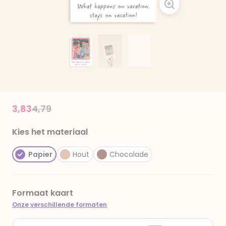
Price reduced from
to
3,83
4,79
Kies het materiaal
Papier
Hout
Chocolade
Formaat kaart
Onze verschillende formaten