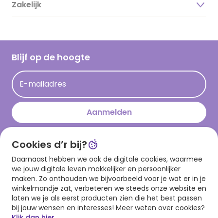
Duurzaamheid
Zakelijk
Magazine
Vacatures
Inspiratieteksten
Inloggen retailer
Werken bij Hallmark
Cadeau inspiratie
Hallmark Kaartclub
Blijf op de hoogte
Op kamp gedichten en versjes
Acties
Leuke en grappige op kamp teksten
E-mailadres
Persberichten
kamppost inspiratie
Aanmelden
Cookies d’r bij?
Download onze app
Daarnaast hebben we ook de digitale cookies, waarmee
we jouw digitale leven makkelijker en persoonlijker
maken. Zo onthouden we bijvoorbeeld voor je wat er in je
winkelmandje zat, verbeteren we steeds onze website en
laten we je als eerst producten zien die het best passen
bij jouw wensen en interesses! Meer weten over cookies?
Klik dan hier.