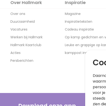
Over Hallmark
Inspiratie
Over ons
Magazine
Duurzaamheid
Inspiratieteksten
Vacatures
Cadeau inspiratie
Werken bij Hallmark
Op kamp gedichten en v
Hallmark Kaartclub
Leuke en grappige op k
Acties
kamppost inspiratie
Coo
Persberichten
Daarna
waarme
persoo
voor je
steeds
zien di
Download onze app