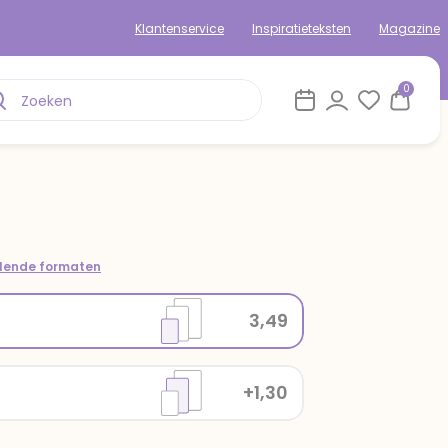
Klantenservice
Inspiratieteksten
Magazine
0
llende formaten
3,49
+1,30