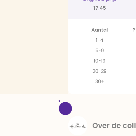
17,45
Aantal
P
1-4
5-9
10-19
20-29
30+
Over de coll