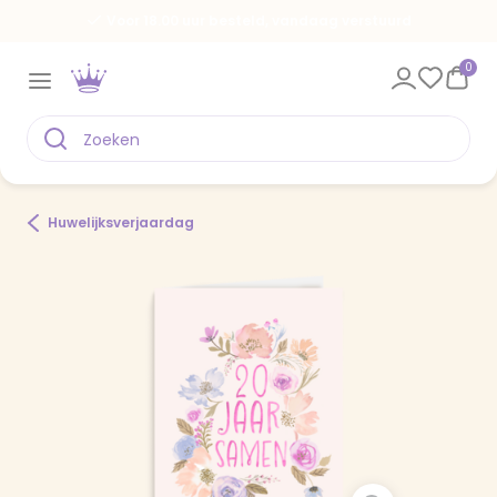
Voor 18.00 uur besteld, vandaag verstuurd
0
Huwelijksverjaardag