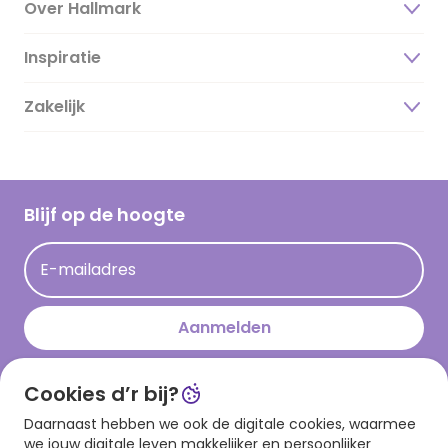
Over Hallmark
Inspiratie
Over ons
Duurzaamheid
Zakelijk
Magazine
Vacatures
Inspiratieteksten
Inloggen retailer
Werken bij Hallmark
Cadeau inspiratie
Hallmark Kaartclub
Blijf op de hoogte
Op kamp gedichten en versjes
Acties
Leuke en grappige op kamp teksten
E-mailadres
Persberichten
kamppost inspiratie
Aanmelden
Cookies d’r bij?
Download onze app
Daarnaast hebben we ook de digitale cookies, waarmee
we jouw digitale leven makkelijker en persoonlijker