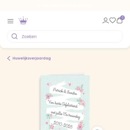
Een kaart voor elk moment
0
Huwelijksverjaardag