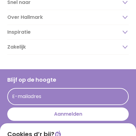
Snel naar
Over Hallmark
Inspiratie
Over ons
Duurzaamheid
Zakelijk
Magazine
Vacatures
Inspiratieteksten
Inloggen retailer
Werken bij Hallmark
Cadeau inspiratie
Hallmark Kaartclub
Blijf op de hoogte
Op kamp gedichten en versjes
Acties
Leuke en grappige op kamp teksten
E-mailadres
Persberichten
kamppost inspiratie
Aanmelden
Cookies d’r bij?