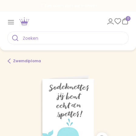
Een kaart voor elk moment
0
Zwemdiploma