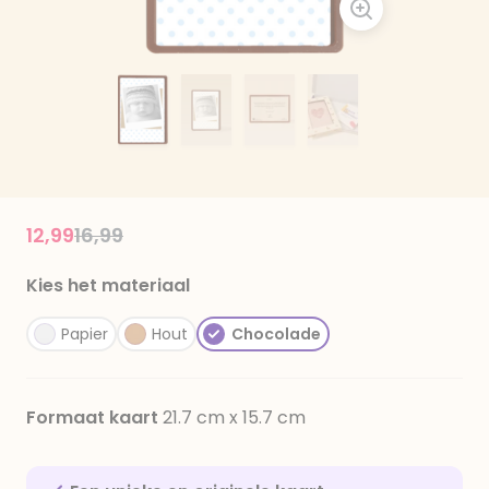
Price reduced from
to
12,99
16,99
Kies het materiaal
Papier
Hout
Chocolade
Formaat kaart
21.7 cm x 15.7 cm