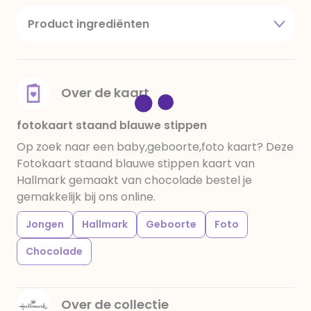
Product ingrediënten
suiker, cacaoboter, volle melkpoeder,
amandelen,cacaomassa, emulgator (sojalecithine),
natuurlijk vanille aroma, stabilisator: E420,
voedingszuur: citroenzuur E 330, verdikkingsmiddel
Over de kaart
E415, water, bevochtigingsmiddel E422, emulgator:
E433, kleurstoffen: E102, E110, E122: kan de activiteit en
fotokaart staand blauwe stippen
concentratie van kinderen negatief beïnvloeden,
Op zoek naar een baby,geboorte,foto kaart? Deze
E133, E151. Chocolade bevat ten minste 34%
Fotokaart staand blauwe stippen kaart van
cacaobestanddelen. Kan sporen van gluten
Hallmark gemaakt van chocolade bestel je
bevatten. Koel en droog bewaren.
gemakkelijk bij ons online.
Jongen
Hallmark
Geboorte
Foto
Chocolade
Over de collectie