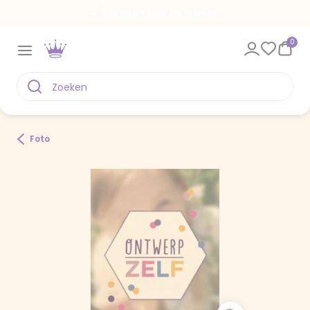
Een kaart voor elk moment
0
Foto