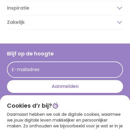
Inspiratie
Over ons
Duurzaamheid
Zakelijk
Magazine
Vacatures
Inspiratieteksten
Inloggen retailer
Werken bij Hallmark
Cadeau inspiratie
Hallmark Kaartclub
Blijf op de hoogte
Op kamp gedichten en versjes
Acties
Leuke en grappige op kamp teksten
E-mailadres
Persberichten
kamppost inspiratie
Aanmelden
Cookies d’r bij?
Download onze app
Daarnaast hebben we ook de digitale cookies, waarmee
we jouw digitale leven makkelijker en persoonlijker
maken. Zo onthouden we bijvoorbeeld voor je wat er in je