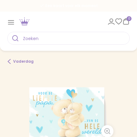
Een kaart voor elk moment
0
Vaderdag