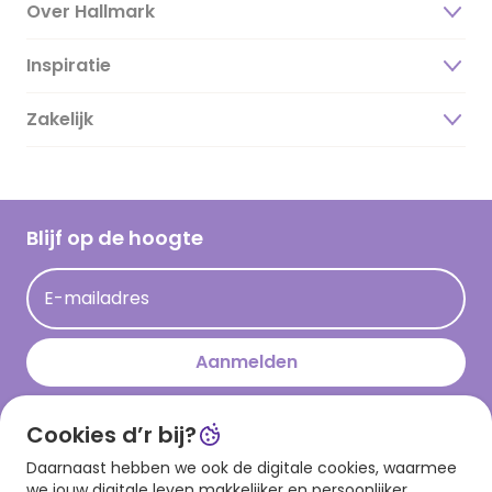
Over Hallmark
Inspiratie
Over ons
Duurzaamheid
Zakelijk
Magazine
Vacatures
Inspiratieteksten
Inloggen retailer
Werken bij Hallmark
Cadeau inspiratie
Hallmark Kaartclub
Blijf op de hoogte
Op kamp gedichten en versjes
Acties
Leuke en grappige op kamp teksten
E-mailadres
Persberichten
kamppost inspiratie
Aanmelden
Cookies d’r bij?
Download onze app
Daarnaast hebben we ook de digitale cookies, waarmee
we jouw digitale leven makkelijker en persoonlijker