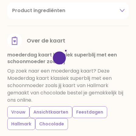
Product ingrediënten
suiker, cacaoboter, volle melkpoeder,
amandelen,cacaomassa, emulgator (sojalecithine),
natuurlijk vanille aroma, stabilisator: E420,
voedingszuur: citroenzuur E 330, verdikkingsmiddel
Over de kaart
E415, water, bevochtigingsmiddel E422, emulgator:
E433, kleurstoffen: E102, E110, E122: kan de activiteit en
moederdag kaart klassiek superblij met een
schoonmoeder zoals jij
concentratie van kinderen negatief beïnvloeden,
E133, E151. Chocolade bevat ten minste 34%
Op zoek naar een moederdag kaart? Deze
cacaobestanddelen. Kan sporen van gluten
Moederdag kaart klassiek superblij met een
bevatten. Koel en droog bewaren.
schoonmoeder zoals jij kaart van Hallmark
gemaakt van chocolade bestel je gemakkelijk bij
ons online.
Vrouw
Ansichtkaarten
Feestdagen
Hallmark
Chocolade