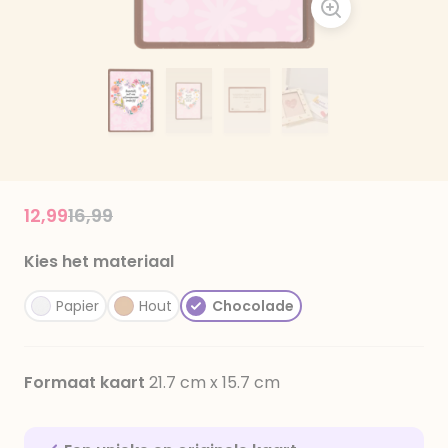
Price reduced from
to
12,99
16,99
Kies het materiaal
Papier
Hout
Chocolade
Formaat kaart
21.7 cm x 15.7 cm