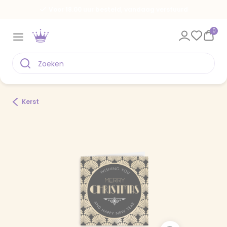
Voor 18.00 uur besteld, vandaag verstuurd
0
Kerst