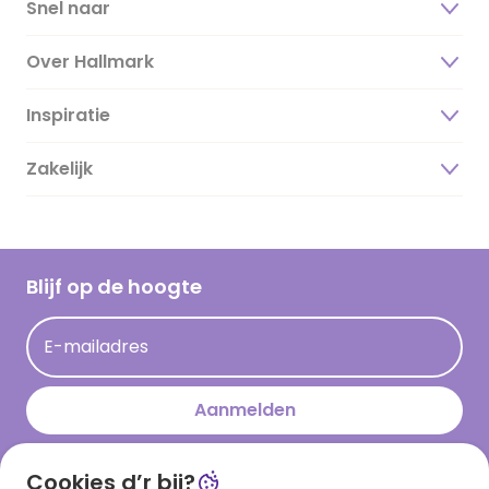
Snel naar
Over Hallmark
Inspiratie
Over ons
Duurzaamheid
Zakelijk
Magazine
Vacatures
Inspiratieteksten
Inloggen retailer
Werken bij Hallmark
Cadeau inspiratie
Hallmark Kaartclub
Blijf op de hoogte
Op kamp gedichten en versjes
Acties
Leuke en grappige op kamp teksten
E-mailadres
Persberichten
kamppost inspiratie
Aanmelden
Cookies d’r bij?