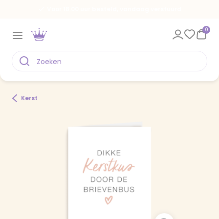
Voor 18.00 uur besteld, vandaag verstuurd
0
Kerst