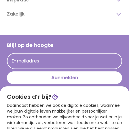
Over ons
Duurzaamheid
Zakelijk
Magazine
Vacatures
Inspiratieteksten
Inloggen retailer
Werken bij Hallmark
Cadeau inspiratie
Hallmark Kaartclub
Blijf op de hoogte
Op kamp gedichten en versjes
Acties
Leuke en grappige op kamp teksten
E-mailadres
Persberichten
kamppost inspiratie
Aanmelden
Cookies d’r bij?
Download onze app
Daarnaast hebben we ook de digitale cookies, waarmee
we jouw digitale leven makkelijker en persoonlijker
maken. Zo onthouden we bijvoorbeeld voor je wat er in je
winkelmandje zat, verbeteren we steeds onze website en
laten we je als eerst producten zien die het best passen