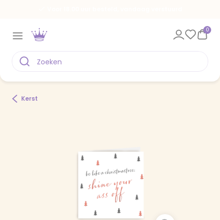
Voor 18.00 uur besteld, vandaag verstuurd
0
Kerst