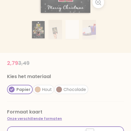
Price reduced from
to
2,79
3,49
Kies het materiaal
Papier
Hout
Chocolade
Formaat kaart
Onze verschillende formaten