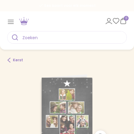
Een kaart voor elk moment
0
Kerst