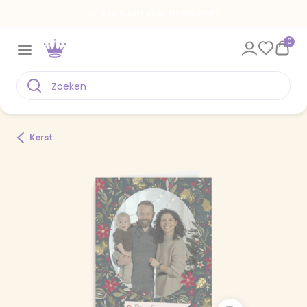
Een kaart voor elk moment
0
Kerst