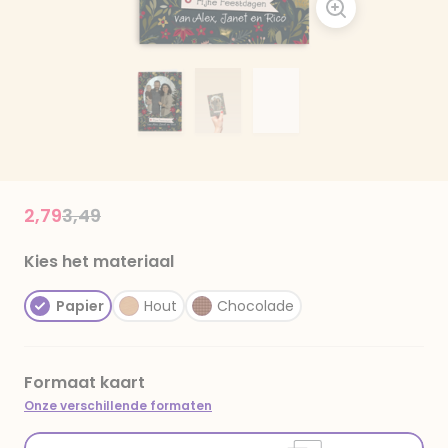
Price reduced from
to
2,79
3,49
Kies het materiaal
Papier
Hout
Chocolade
Formaat kaart
Onze verschillende formaten