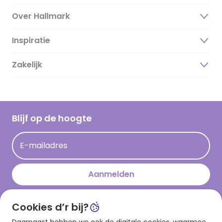
Over Hallmark
Inspiratie
Over ons
Duurzaamheid
Zakelijk
Magazine
Vacatures
Inspiratieteksten
Inloggen retailer
Werken bij Hallmark
Cadeau inspiratie
Hallmark Kaartclub
Blijf op de hoogte
Op kamp gedichten en versjes
Acties
Leuke en grappige op kamp teksten
E-mailadres
Persberichten
kamppost inspiratie
Aanmelden
Cookies d’r bij?
Download onze app