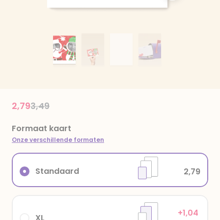
Price reduced from
to
2,79
3,49
Formaat kaart
Onze verschillende formaten
Standaard
2,79
+1,04
XL