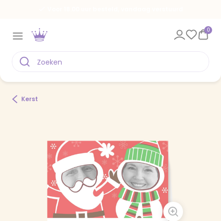
Voor 18.00 uur besteld, vandaag verstuurd
0
Kerst