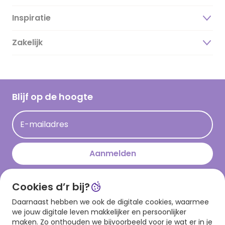
Inspiratie
Over ons
Duurzaamheid
Zakelijk
Magazine
Vacatures
Inspiratieteksten
Inloggen retailer
Werken bij Hallmark
Cadeau inspiratie
Hallmark Kaartclub
Blijf op de hoogte
Op kamp gedichten en versjes
Acties
Leuke en grappige op kamp teksten
E-mailadres
Persberichten
kamppost inspiratie
Aanmelden
Cookies d’r bij?
Download onze app
Daarnaast hebben we ook de digitale cookies, waarmee
we jouw digitale leven makkelijker en persoonlijker
maken. Zo onthouden we bijvoorbeeld voor je wat er in je