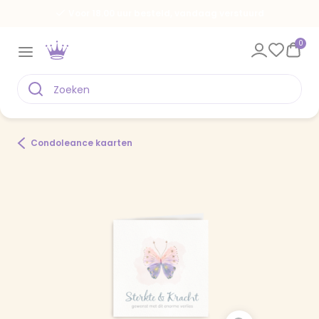
Voor 18.00 uur besteld, vandaag verstuurd
0
Condoleance kaarten