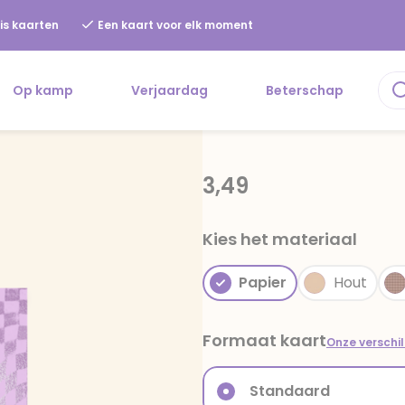
is kaarten
Een kaart voor elk moment
Op kamp
Verjaardag
Beterschap
3,49
Kies het materiaal
Papier
Hout
Formaat kaart
Onze verschi
Standaard