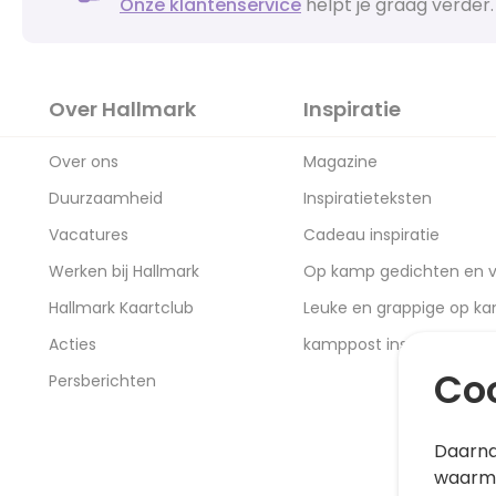
Onze klantenservice
helpt je graag verder.
Over Hallmark
Inspiratie
Over ons
Magazine
Duurzaamheid
Inspiratieteksten
Vacatures
Cadeau inspiratie
Werken bij Hallmark
Op kamp gedichten en v
Hallmark Kaartclub
Leuke en grappige op k
Acties
kamppost inspiratie
Coo
Persberichten
Daarna
waarme