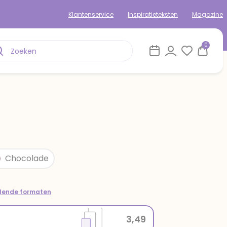
Klantenservice
Inspiratieteksten
Magazine
0
Chocolade
llende formaten
3,49