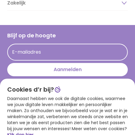
Duurzaamheid
Zakelijk
Magazine
Vacatures
Inspiratieteksten
Inloggen retailer
Werken bij Hallmark
Cadeau inspiratie
Hallmark Kaartclub
Blijf op de hoogte
Op kamp gedichten en versjes
Acties
Leuke en grappige op kamp teksten
E-mailadres
Persberichten
kamppost inspiratie
Aanmelden
Cookies d’r bij?
Download onze app
Daarnaast hebben we ook de digitale cookies, waarmee
we jouw digitale leven makkelijker en persoonlijker
maken. Zo onthouden we bijvoorbeeld voor je wat er in je
winkelmandje zat, verbeteren we steeds onze website en
laten we je als eerst producten zien die het best passen
bij jouw wensen en interesses! Meer weten over cookies?
Klik dan hier.