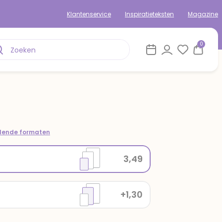
Klantenservice
Inspiratieteksten
Magazine
0
llende formaten
3,49
+1,30