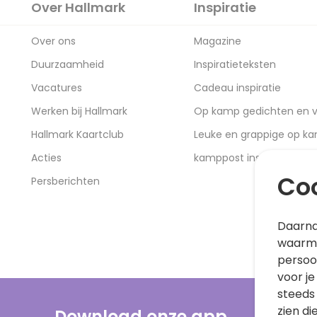
Over Hallmark
Inspiratie
Over ons
Magazine
Duurzaamheid
Inspiratieteksten
Vacatures
Cadeau inspiratie
Werken bij Hallmark
Op kamp gedichten en v
Hallmark Kaartclub
Leuke en grappige op k
Acties
kamppost inspiratie
Coo
Persberichten
Daarna
waarme
persoo
voor je
steeds
zien di
Download onze app