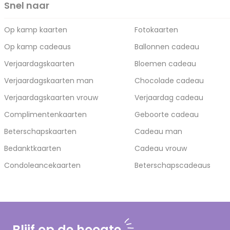
Snel naar
Op kamp kaarten
Fotokaarten
Op kamp cadeaus
Ballonnen cadeau
Verjaardagskaarten
Bloemen cadeau
Verjaardagskaarten man
Chocolade cadeau
Verjaardagskaarten vrouw
Verjaardag cadeau
Complimentenkaarten
Geboorte cadeau
Beterschapskaarten
Cadeau man
Bedanktkaarten
Cadeau vrouw
Condoleancekaarten
Beterschapscadeaus
Blijf op de hoogte