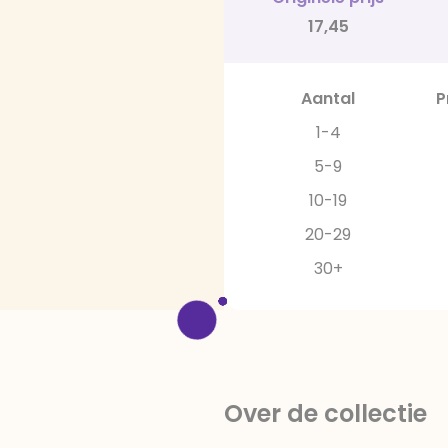
17,45
Aantal
P
1-4
5-9
10-19
20-29
30+
Over de collectie